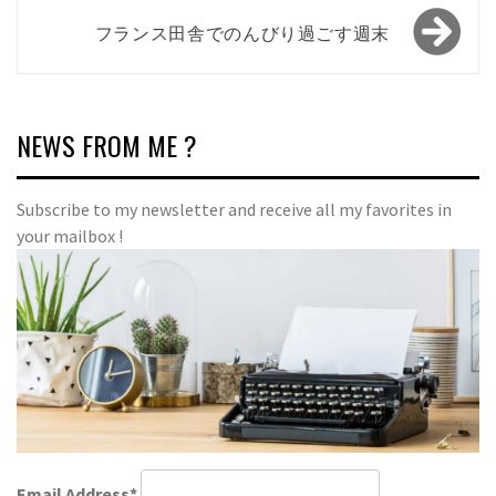
ナ
フランス田舎でのんびり過ごす週末
ビ
ゲ
ー
NEWS FROM ME ?
シ
ョ
Subscribe to my newsletter and receive all my favorites in
your mailbox !
ン
Email Address*