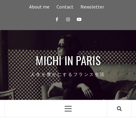
Skip
About me
Contact
Newsletter
to
content
Facebook
Instagram
youtube
MICHI IN PARIS
人生を豊かにするフランス生活
Primary
Menu