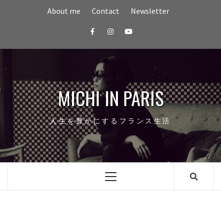
Skip
About me
Contact
Newsletter
to
content
Facebook
Instagram
youtube
MICHI IN PARIS
人生を豊かにするフランス生活
Primary
Menu