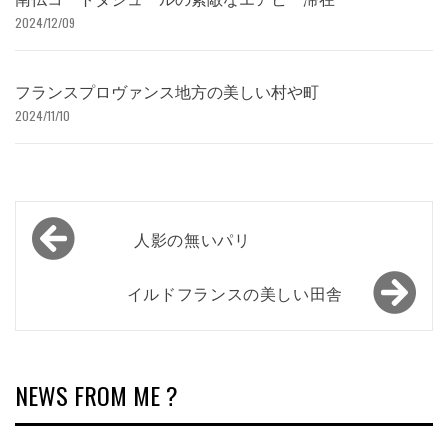
2024/12/09
フランスプロヴァンス地方の美しい村や町
2024/11/10
投
人影の無いパリ
稿
ナ
イルドフランスの美しい田舎
ビ
ゲ
ー
NEWS FROM ME ?
シ