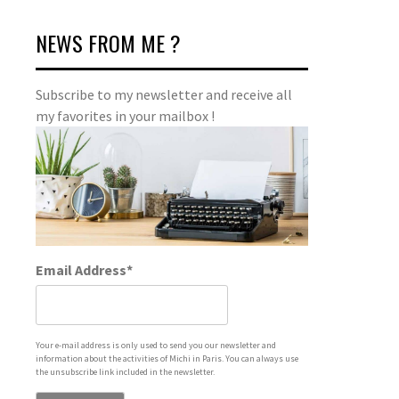
NEWS FROM ME ?
Subscribe to my newsletter and receive all
my favorites in your mailbox !
Email Address*
Your e-mail address is only used to send you our newsletter and
information about the activities of Michi in Paris. You can always use
the unsubscribe link included in the newsletter.