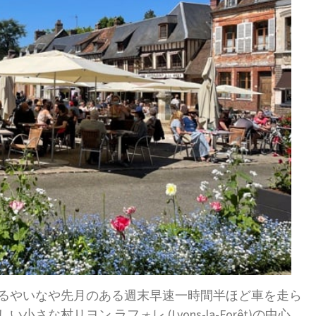
るやいなや先月のある週末早速一時間半ほど車を走ら
村リヨン ラフォレ (Lyons-la-​Forêt)の中心