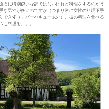
流石に特別嫌いな訳ではないけれど料理をするのがう
手な男性が多いのですが（つまり逆に女性の料理下手
りできず（←バーべキュー以外）、彼の料理を食べる
つも料理を。。。