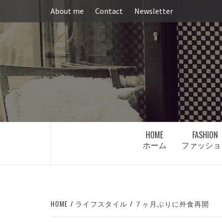
Skip
About me
Contact
Newsletter
to
content
HOME
FASHION
ホーム
ファッショ
HOME
ライフスタイル
７ヶ月ぶりに外食再開