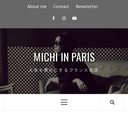
Skip
About me
Contact
Newsletter
to
content
Facebook
Instagram
youtube
MICHI IN PARIS
人生を豊かにするフランス生活
Primary
Menu