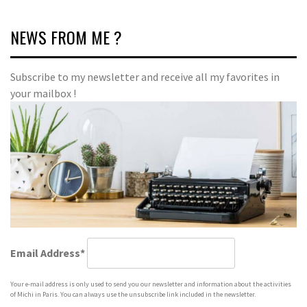
ゲ
ー
NEWS FROM ME ?
シ
ョ
Subscribe to my newsletter and receive all my favorites in
your mailbox !
ン
Email Address*
Your e-mail address is only used to send you our newsletter and information about the activities
of Michi in Paris. You can always use the unsubscribe link included in the newsletter.