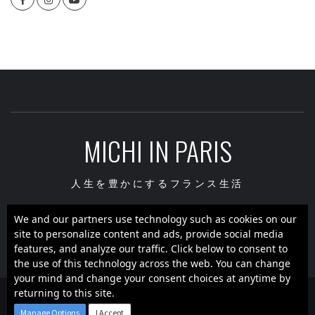
MICHI IN PARIS
人生を豊かにするフランス生活
We and our partners use technology such as cookies on our
site to personalize content and ads, provide social media
Facebook
Instagram
youtube
features, and analyze our traffic. Click below to consent to
the use of this technology across the web. You can change
your mind and change your consent choices at anytime by
returning to this site.
Copyright ©Michi in Paris - All rights reserved.
|
Theme:
Manage Options
I Accept