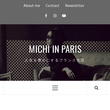
Skip
About me
Contact
Newsletter
to
content
Facebook
Instagram
youtube
MICHI IN PARIS
人生を豊かにするフランス生活
Primary
Menu