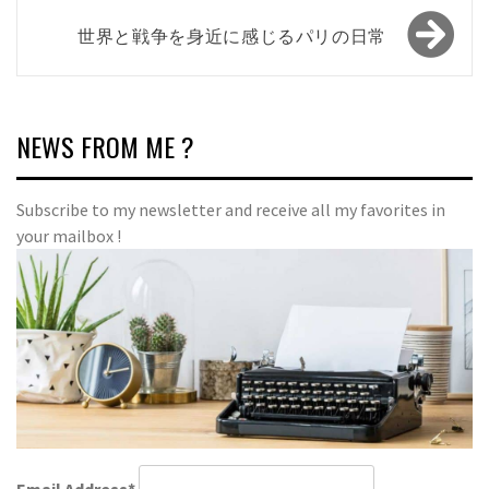
ナ
世界と戦争を身近に感じるパリの日常
ビ
ゲ
ー
NEWS FROM ME ?
シ
ョ
Subscribe to my newsletter and receive all my favorites in
ン
your mailbox !