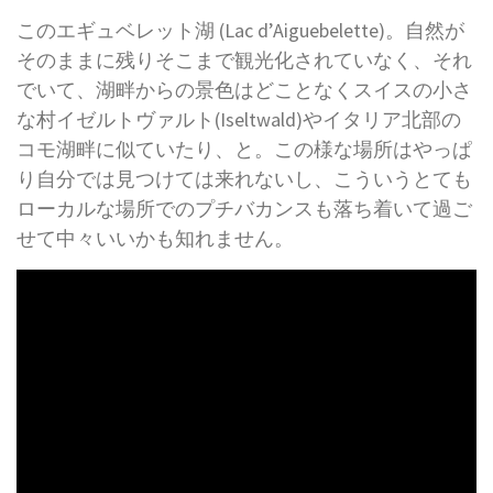
このエギュベレット湖 (Lac d’Aiguebelette)。自然が
そのままに残りそこまで観光化されていなく、それ
でいて、湖畔からの景色はどことなくスイスの小さ
な村イゼルトヴァルト(Iseltwald)やイタリア北部の
コモ湖畔に似ていたり、と。この様な場所はやっぱ
り自分では見つけては来れないし、こういうとても
ローカルな場所でのプチバカンスも落ち着いて過ご
せて中々いいかも知れません。