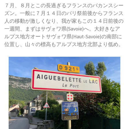
７月、８月とこの長過ぎるフランスのバカンスシー
ズン。一般に７月１４日のパリ祭前後からフランス
人の移動が激しくなり、我が家もこの１４日前後の
一週間、まずはサヴォワ県(Savoie)へ。大好きなア
ルプス地方オートサヴォワ県(Haut-Savoie)の南部に
位置し、山々の標高もアルプス地方北部より低め。