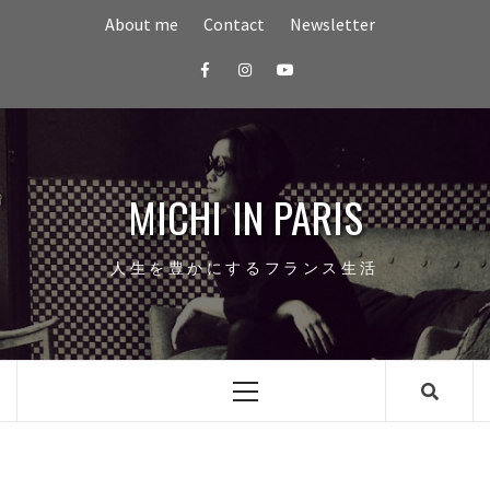
Skip
About me
Contact
Newsletter
to
content
Facebook
Instagram
youtube
MICHI IN PARIS
人生を豊かにするフランス生活
Primary
Menu