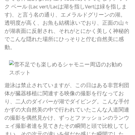
ク ベール (Lac vert/Lacは湖を指しVertは緑を指しま
す)、と言う名の通り、エメラルドグリーンの湖。
透明度が高く、お魚も結構泳いでおり、正面の山々
が湖表面に反射され、それがとにかく美しく神秘的
でこんな隠れた場所にひっそりと佇む自然美に感
動。
遊泳は禁止されていますが、この日はある非営利団
体が臓器移植に関連する映像の撮影を行なってお
り、二人のダイバーが湖でダイビング。こんな手付
かずの大自然美の中で行われていたこんな人道関連
の撮影を偶然見かけ、ずっとファッションのランウ
ェイ撮影者達を見てきたその瞬間と頭で比較してし
まい、その次元の違いを何だか感じた瞬間でした。