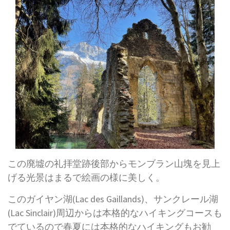
この廃墟の礼拝堂跡後部からモンブラン山塊を見上
げる光景はまるで絵画の様に美しく。
このガイヤン湖(Lac des Gaillands)、サンクレール湖
(Lac Sinclair)周辺からは本格的なハイキングコースも
でているので春夏には本格的なハイキングもお勧