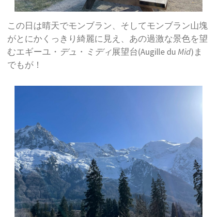
この日は晴天でモンブラン、そしてモンブラン山塊
がとにかくっきり綺麗に見え、あの過激な景色を望
むエギーユ・
デュ
・
ミディ
展望台(Augille du
Mid
)ま
でもが！