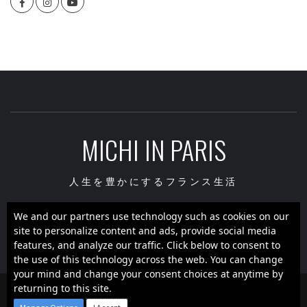
Facebook
Instagram
youtube
MICHI IN PARIS
人生を豊かにするフランス生活
We and our partners use technology such as cookies on our
site to personalize content and ads, provide social media
Facebook
Instagram
youtube
features, and analyze our traffic. Click below to consent to
the use of this technology across the web. You can change
your mind and change your consent choices at anytime by
returning to this site.
Copyright ©Michi in Paris - All rights reserved.
|
Theme: