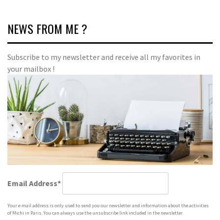
ゲ
ー
NEWS FROM ME ?
シ
ョ
Subscribe to my newsletter and receive all my favorites in
your mailbox !
ン
Email Address*
Your e-mail address is only used to send you our newsletter and information about the activities
of Michi in Paris. You can always use the unsubscribe link included in the newsletter.