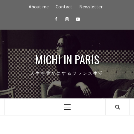
Skip
About me
Contact
Newsletter
to
content
Facebook
Instagram
youtube
MICHI IN PARIS
人生を豊かにするフランス生活
Primary
Menu