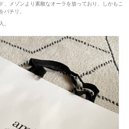
ド、メゾンより素敵なオーラを放っており、しかもこ
をパチリ。
入。