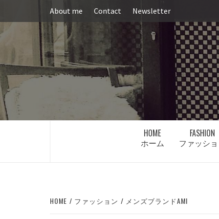
Skip
About me
Contact
Newsletter
to
content
HOME
FASHION
ホーム
ファッショ
HOME
ファッション
メンズブランドAMI