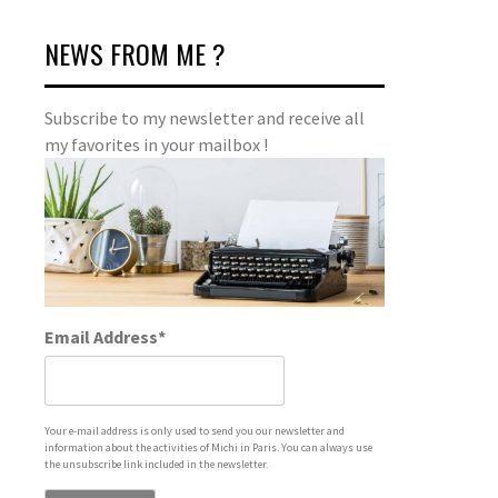
NEWS FROM ME ?
Subscribe to my newsletter and receive all
my favorites in your mailbox !
Email Address*
Your e-mail address is only used to send you our newsletter and
information about the activities of Michi in Paris. You can always use
the unsubscribe link included in the newsletter.