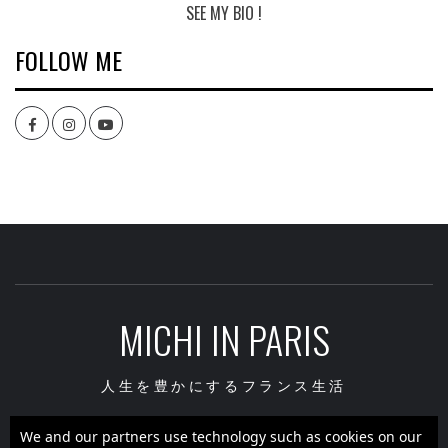
SEE MY BIO !
FOLLOW ME
Facebook
Instagram
youtube
MICHI IN PARIS
人生を豊かにするフランス生活
We and our partners use technology such as cookies on our