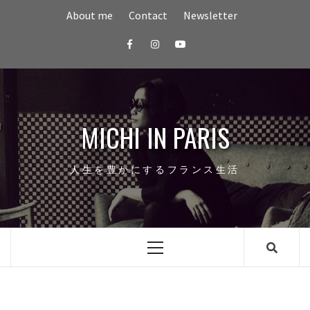
Skip
About me
Contact
Newsletter
to
content
Facebook
Instagram
youtube
MICHI IN PARIS
人生を豊かにするフランス生活
Primary
Menu