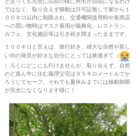
と言っても完全に以前の様に外出が自由になるわけ
ではなく、取り合えず移動は許可証無しで家から１
００キロ以内に制限され、交通機関使用時や各商店
への買い物時はマスク着用が義務化。レストラン、
カフェ、文化施設等は引き続き閉まったままです。
１００キロと言えば、旅行好き、雄大な自然や新し
い街の発見が好きな自分にとっては狭過ぎて（
）ろくにどこにも行けませんが、取り合えず、自然
のど真ん中に住む義理父宅は９５キロメートルでか
ろうじてセーフ。それでも夏休みまでには移動制限
が完全になくなります様に！