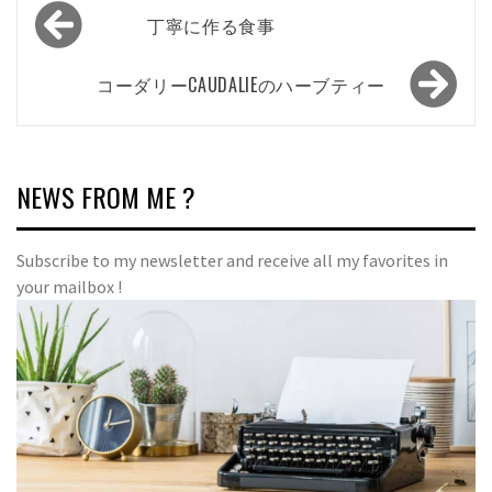
投
丁寧に作る食事
稿
ナ
コーダリーCAUDALIEのハーブティー
ビ
ゲ
ー
NEWS FROM ME ?
シ
ョ
Subscribe to my newsletter and receive all my favorites in
your mailbox !
ン