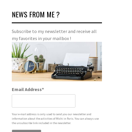
NEWS FROM ME ?
Subscribe to my newsletter and receive all
my favorites in your mailbox !
Email Address*
Your e-mail address is only used to send you our newsletter and
information about the activities of Michi in Paris. You can always use
the unsubscribe link included in the newsletter.