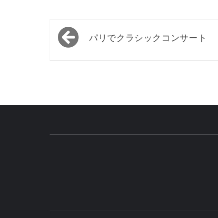
投
パリでクラシックコンサート
稿
ナ
ビ
ゲ
ー
シ
ョ
ン