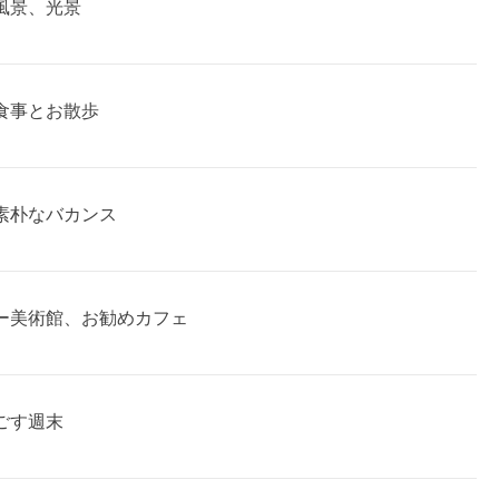
風景、光景
食事とお散歩
素朴なバカンス
ー美術館、お勧めカフェ
ごす週末