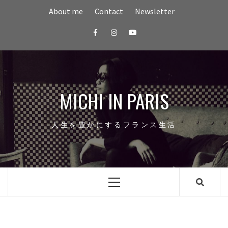
Skip
About me
Contact
Newsletter
to
content
Facebook
Instagram
youtube
MICHI IN PARIS
人生を豊かにするフランス生活
Primary
Menu