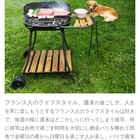
フランス人のライフスタイル、週末
の過ごし方。
人生
を常に楽しもうとするフランス人のライフスタイルは好き
で、毎週の様に週末はどこかしらに行ってしまう彼等。特
に彼等は自然で過ごす時間を大切にし都会パリを離れて田
舎で金曜日の夜から日曜日を過ごす人が多し。パリで週末