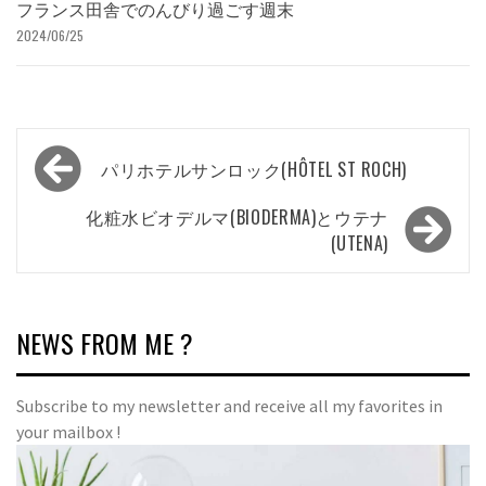
フランス田舎でのんびり過ごす週末
2024/06/25
投
パリホテルサンロック(HÔTEL ST ROCH)
稿
ナ
化粧水ビオデルマ(BIODERMA)とウテナ
(UTENA)
ビ
ゲ
ー
NEWS FROM ME ?
シ
ョ
Subscribe to my newsletter and receive all my favorites in
ン
your mailbox !