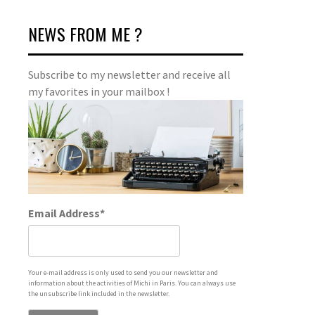
NEWS FROM ME ?
Subscribe to my newsletter and receive all
my favorites in your mailbox !
Email Address*
Your e-mail address is only used to send you our newsletter and
information about the activities of Michi in Paris. You can always use
the unsubscribe link included in the newsletter.