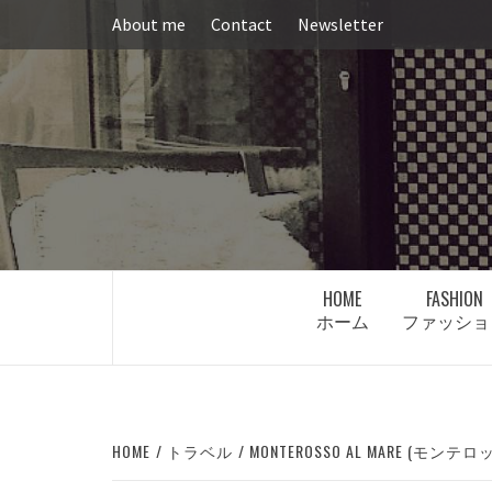
Skip
About me
Contact
Newsletter
to
content
HOME
FASHION
ホーム
ファッショ
HOME
トラベル
MONTEROSSO AL MARE (モ