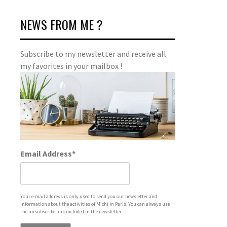
NEWS FROM ME ?
Subscribe to my newsletter and receive all
my favorites in your mailbox !
Email Address*
Your e-mail address is only used to send you our newsletter and
information about the activities of Michi in Paris. You can always use
the unsubscribe link included in the newsletter.