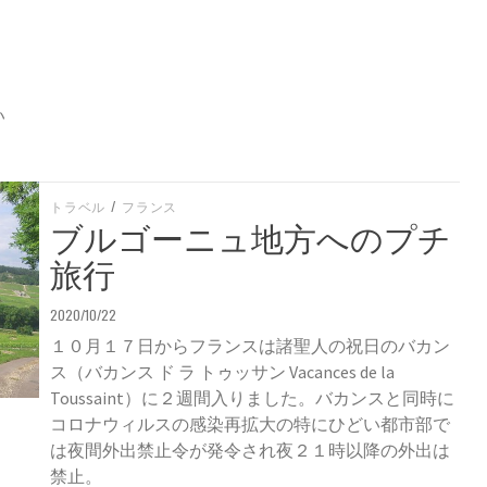
い
トラベル
/
フランス
ブルゴーニュ地方へのプチ
旅行
2020/10/22
１０月１７日からフランスは諸聖人の祝日のバカン
ス（バカンス ド ラ トゥッサン Vacances de la
Toussaint）に２週間入りました。バカンスと同時に
コロナウィルスの感染再拡大の特にひどい都市部で
は夜間外出禁止令が発令され夜２１時以降の外出は
禁止。