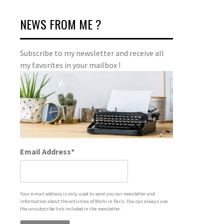
NEWS FROM ME ?
Subscribe to my newsletter and receive all
my favorites in your mailbox !
Email Address*
Your e-mail address is only used to send you our newsletter and
information about the activities of Michi in Paris. You can always use
the unsubscribe link included in the newsletter.