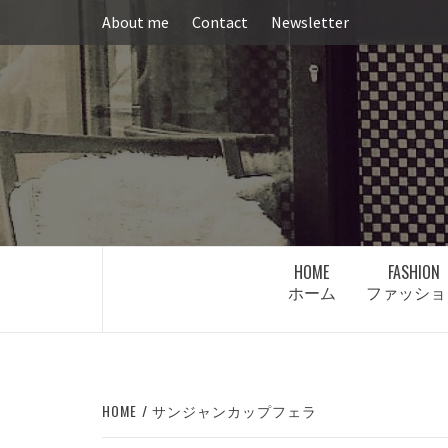
Skip
About me
Contact
Newsletter
to
content
HOME
FASHION
ホーム
ファッショ
HOME
サンジャンカップフェラ