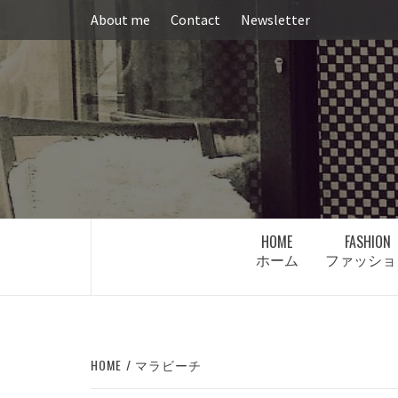
Skip
About me
Contact
Newsletter
to
content
HOME
FASHION
ホーム
ファッショ
HOME
マラビーチ