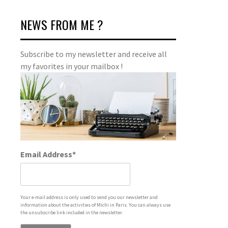
NEWS FROM ME ?
Subscribe to my newsletter and receive all
my favorites in your mailbox !
Email Address*
Your e-mail address is only used to send you our newsletter and
information about the activities of Michi in Paris. You can always use
the unsubscribe link included in the newsletter.