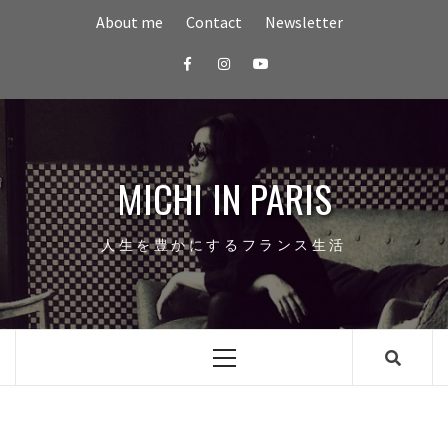
Skip
About me
Contact
Newsletter
to
content
Facebook
Instagram
youtube
MICHI IN PARIS
人生を豊かにするフランス生活
Primary
Menu